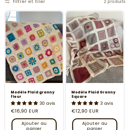
Filtrer et trier
2 produits
Modèle Plaid granny
Modèle Plaid Granny
fleur
Square
30 avis
3 avis
Prix
€16,90 EUR
Prix
€12,90 EUR
habituel
habituel
Ajouter au
Ajouter au
panier
panier