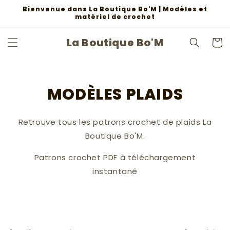
et
Bienvenue dans La Boutique Bo'M | Modèles et
passer
matériel de crochet
au
contenu
La Boutique Bo'M
Panier
MODÈLES PLAIDS
Retrouve tous les patrons crochet de plaids La
Boutique Bo'M.
Patrons crochet PDF à téléchargement
instantané