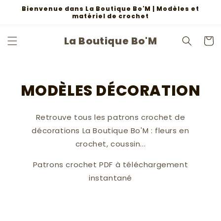
et
Bienvenue dans La Boutique Bo'M | Modèles et
passer
matériel de crochet
au
contenu
La Boutique Bo'M
Panier
MODÈLES DÉCORATION
Retrouve tous les patrons crochet de
décorations La Boutique Bo'M : fleurs en
crochet, coussin...
Patrons crochet PDF à téléchargement
instantané