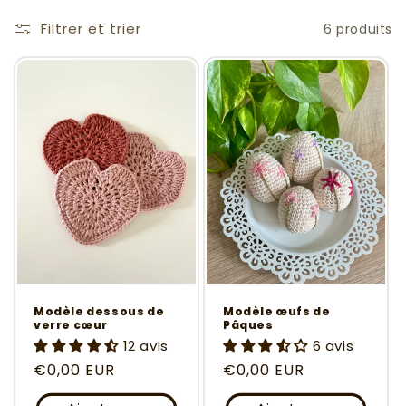
Filtrer et trier
6 produits
Modèle dessous de
Modèle œufs de
verre cœur
Pâques
12 avis
6 avis
Prix
€0,00 EUR
Prix
€0,00 EUR
habituel
habituel