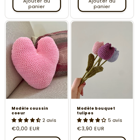
Ajouter au
Ajouter au
panier
panier
Modèle coussin
Modèle bouquet
coeur
tulipes
2 avis
5 avis
Prix
€0,00 EUR
Prix
€3,90 EUR
habituel
habituel