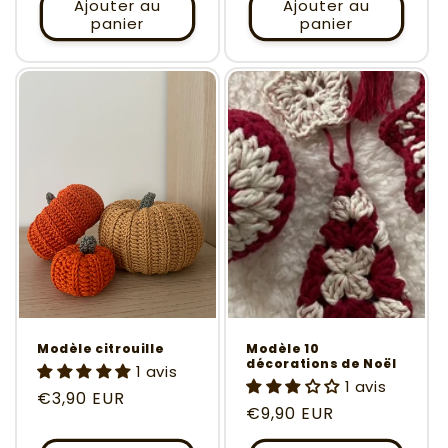
Ajouter au
Ajouter au
panier
panier
Modèle citrouille
Modèle 10
décorations de Noël
1 avis
1 avis
Prix
€3,90 EUR
Prix
€9,90 EUR
habituel
habituel