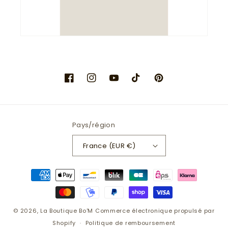
Facebook
Instagram
YouTube
TikTok
Pinterest
Pays/région
France (EUR €)
Moyens
de
paiement
© 2026,
La Boutique Bo'M
Commerce électronique propulsé par
Shopify
Politique de remboursement