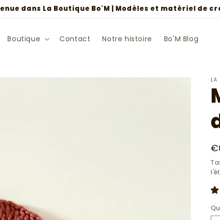
enue dans La Boutique Bo'M | Modèles et matériel de c
Boutique
Contact
Notre histoire
Bo'M Blog
LA
Pr
€
h
Ta
l'
Qu