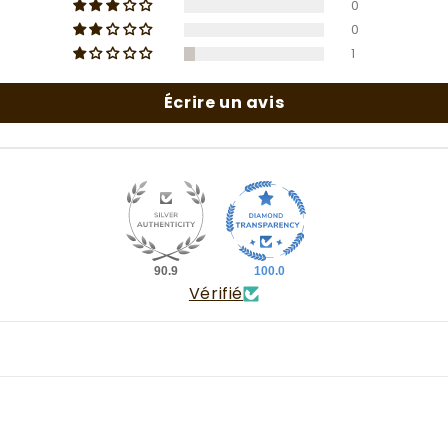
0
0
1
Écrire un avis
90.9
100.0
Vérifié