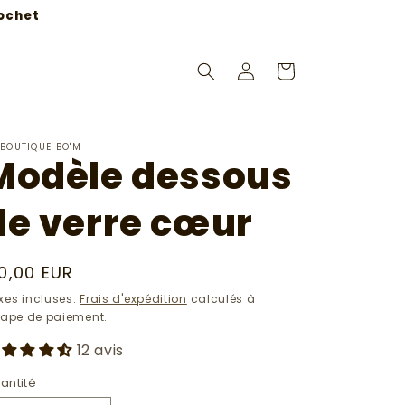
rochet
Connexion
Panier
 BOUTIQUE BO'M
Modèle dessous
de verre cœur
ix
0,00 EUR
abituel
xes incluses.
Frais d'expédition
calculés à
étape de paiement.
12 avis
antité