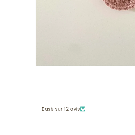
Ouvrir
le
média
1
dans
une
fenêtre
modale
Basé sur 12 avis