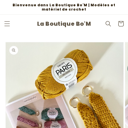
et
Bienvenue dans La Boutique Bo'M | Modèles et
passer
matériel de crochet
au
contenu
La Boutique Bo'M
Panier
Passer aux
informations
produits