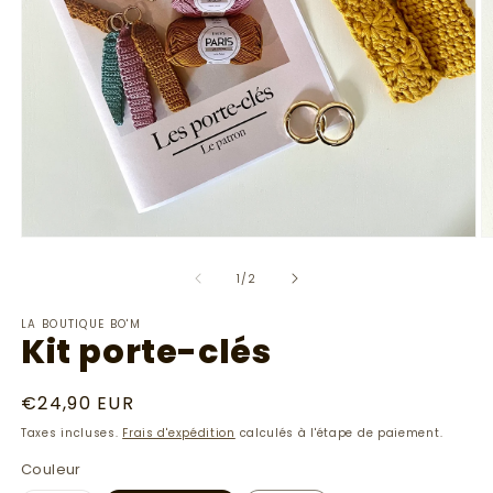
Ouvrir
O
le
le
média
m
de
1
/
2
1
2
dans
d
LA BOUTIQUE BO'M
une
u
Kit porte-clés
fenêtre
f
modale
m
Prix
€24,90 EUR
habituel
Taxes incluses.
Frais d'expédition
calculés à l'étape de paiement.
Couleur