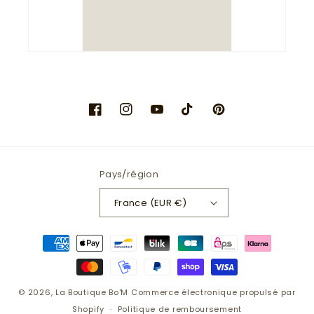
Facebook
Instagram
YouTube
TikTok
Pinterest
Pays/région
France (EUR €)
Moyens
de
paiement
© 2026,
La Boutique Bo'M
Commerce électronique propulsé par
Shopify
Politique de remboursement