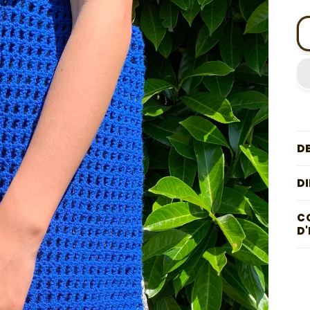
D
D
C
D