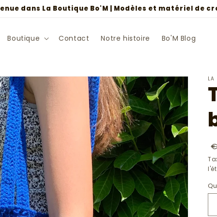
enue dans La Boutique Bo'M | Modèles et matériel de c
Boutique
Contact
Notre histoire
Bo'M Blog
LA
P
€
h
Ta
l'
Qu