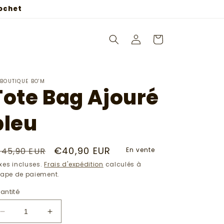
rochet
Connexion
Panier
 BOUTIQUE BO'M
Tote Bag Ajouré
bleu
rix
Prix
€40,90 EUR
45,90 EUR
En vente
abituel
soldé
xes incluses.
Frais d'expédition
calculés à
étape de paiement.
antité
Réduire
Augmenter