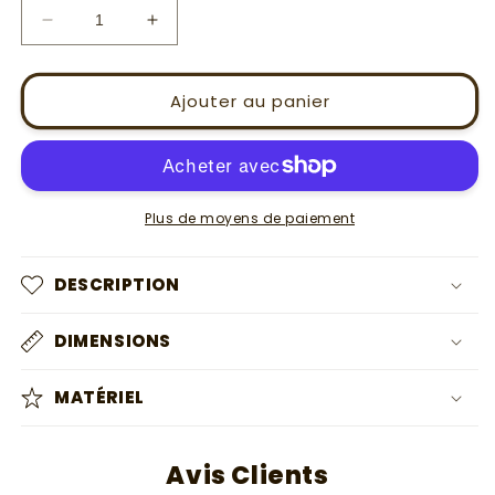
Réduire
Augmenter
la
la
quantité
quantité
de
de
Ajouter au panier
Modèle
Modèle
gilet
gilet
Camille
Camille
Plus de moyens de paiement
DESCRIPTION
DIMENSIONS
MATÉRIEL
Avis Clients