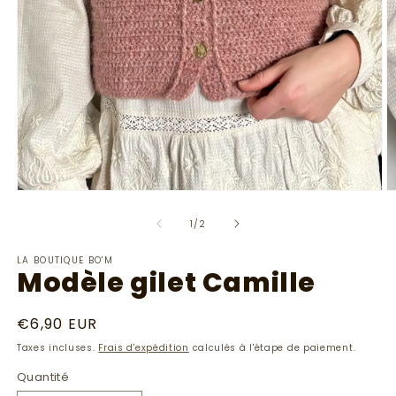
O
Ouvrir
le
le
m
média
de
1
/
2
2
1
d
dans
LA BOUTIQUE BO'M
u
une
Modèle gilet Camille
f
fenêtre
m
modale
Prix
€6,90 EUR
habituel
Taxes incluses.
Frais d'expédition
calculés à l'étape de paiement.
Quantité