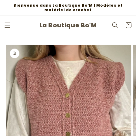
et
Bienvenue dans La Boutique Bo'M | Modèles et
passer
matériel de crochet
au
contenu
La Boutique Bo'M
Panier
Passer aux
informations
produits