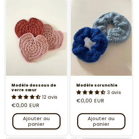
Modèle dessous de
Modèle scrunchie
verre cœur
3 avis
12 avis
Prix
€0,00 EUR
Prix
€0,00 EUR
habituel
habituel
Ajouter au
Ajouter au
panier
panier