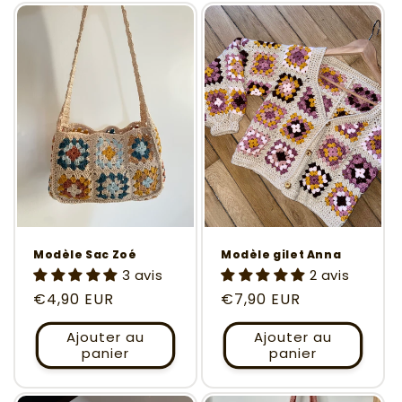
Modèle Sac Zoé
Modèle gilet Anna
3 avis
2 avis
Prix
€4,90 EUR
Prix
€7,90 EUR
habituel
habituel
Ajouter au
Ajouter au
panier
panier