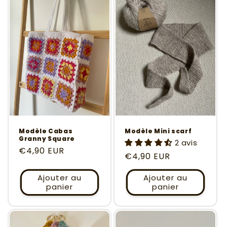
Modèle Cabas
Modèle Mini scarf
Granny Square
2 avis
Prix
€4,90 EUR
Prix
€4,90 EUR
habituel
habituel
Ajouter au
Ajouter au
panier
panier