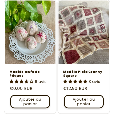
Modèle œufs de
Modèle Plaid Granny
Pâques
Square
6 avis
3 avis
Prix
€0,00 EUR
Prix
€12,90 EUR
habituel
habituel
Ajouter au
Ajouter au
panier
panier