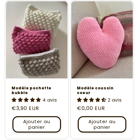
Modèle pochette
Modèle coussin
bubble
coeur
4 avis
2 avis
Prix
€3,90 EUR
Prix
€0,00 EUR
habituel
habituel
Ajouter au
Ajouter au
panier
panier