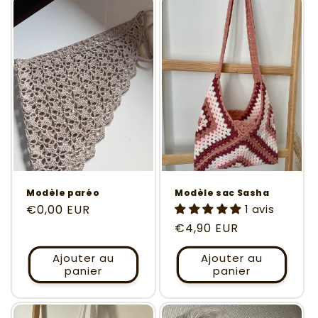
Modèle paréo
Modèle sac Sasha
Prix
€0,00 EUR
1 avis
habituel
Prix
€4,90 EUR
habituel
Ajouter au
Ajouter au
panier
panier