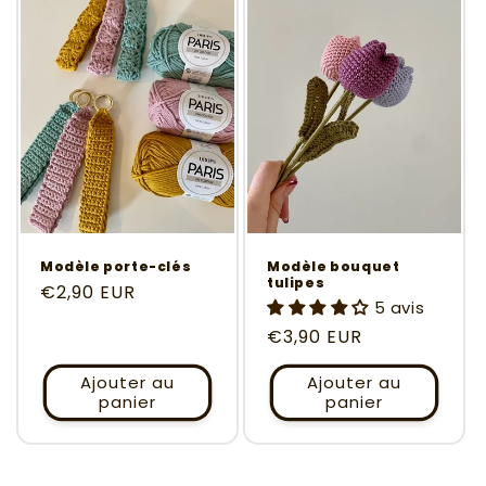
Modèle porte-clés
Modèle bouquet
tulipes
Prix
€2,90 EUR
5 avis
habituel
Prix
€3,90 EUR
habituel
Ajouter au
Ajouter au
panier
panier